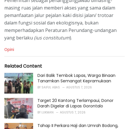
Pemerintah sebagai penanggungjawab dimasing-
masing ruas jalan memberi akses yang sama dalam
pemanfaatan jalur pejalan kaki disisi jalan/ trotoar
dalam fungsi sosial dan ekologisnya, bukan
memperhadapkan Peraturan Perundang-undangan
yang berlaku
(ius constitutum
).
C
Opini
a
t
e
Related Content
g
o
Dari Balik Tembok Lapas, Warga Binaan
r
Tanamkan Semangat Kepramukaan
i
BY
SAIFUL ABAS
AGUSTUS 7, 2026
e
s
Target 20 Kantong Terlampaui, Donor
:
Darah Digelar di Lapas Gorontalo
BY
LUKMAN
AGUSTUS 7, 2026
Tahap II Perkara Haji dan Umrah Bodong,