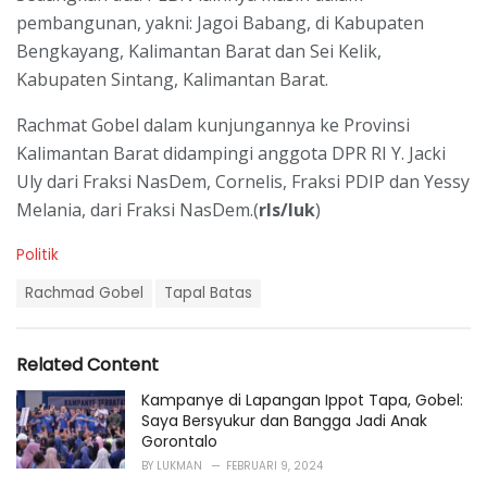
pembangunan, yakni: Jagoi Babang, di Kabupaten
Bengkayang, Kalimantan Barat dan Sei Kelik,
Kabupaten Sintang, Kalimantan Barat.
Rachmat Gobel dalam kunjungannya ke Provinsi
Kalimantan Barat didampingi anggota DPR RI Y. Jacki
Uly dari Fraksi NasDem, Cornelis, Fraksi PDIP dan Yessy
Melania, dari Fraksi NasDem.(
rls/luk
)
C
Politik
a
T
t
Rachmad Gobel
Tapal Batas
a
e
g
g
s
o
Related Content
:
r
i
Kampanye di Lapangan Ippot Tapa, Gobel:
e
Saya Bersyukur dan Bangga Jadi Anak
s
Gorontalo
:
BY
LUKMAN
FEBRUARI 9, 2024