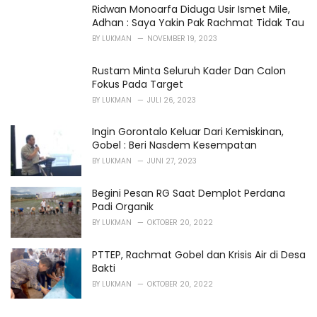
Ridwan Monoarfa Diduga Usir Ismet Mile,
Adhan : Saya Yakin Pak Rachmat Tidak Tau
BY
LUKMAN
NOVEMBER 19, 2023
Rustam Minta Seluruh Kader Dan Calon
Fokus Pada Target
BY
LUKMAN
JULI 26, 2023
Ingin Gorontalo Keluar Dari Kemiskinan,
Gobel : Beri Nasdem Kesempatan
BY
LUKMAN
JUNI 27, 2023
Begini Pesan RG Saat Demplot Perdana
Padi Organik
BY
LUKMAN
OKTOBER 20, 2022
PTTEP, Rachmat Gobel dan Krisis Air di Desa
Bakti
BY
LUKMAN
OKTOBER 20, 2022