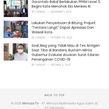
Gorontalo Bakal Berlakukan PPKM Level 3,
Begini Kata Menohok Eks Menkes RI
BY
LUKMAN
DESEMBER 1, 2021
Lakukan Penyerbuan di Bitung, Prajurit
"Tentara Langit" Dapat Apresiasi Dari
Wawali Kota
BY
LUKMAN
OKTOBER 20, 2021
Soal Aleg yang Tidak Mau di Tes Antigen
Saat Tiba di Bandara, Rustam Minta
Gubernur Evaluasi Atuaran Surat Edaran
Penanganan COVID-19
BY
LUKMAN
OKTOBER 5, 2021
BACK TO TOP
© 2025
Mimoza TV
- PT. Mimoza Multimedia Agus Salim St.
67 Gorontalo