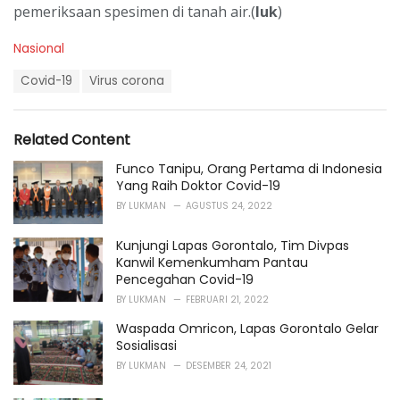
pemeriksaan spesimen di tanah air.(
luk
)
C
Nasional
a
T
t
Covid-19
Virus corona
a
e
g
g
s
o
Related Content
:
r
i
Funco Tanipu, Orang Pertama di Indonesia
e
Yang Raih Doktor Covid-19
s
BY
LUKMAN
AGUSTUS 24, 2022
:
Kunjungi Lapas Gorontalo, Tim Divpas
Kanwil Kemenkumham Pantau
Pencegahan Covid-19
BY
LUKMAN
FEBRUARI 21, 2022
Waspada Omricon, Lapas Gorontalo Gelar
Sosialisasi
BY
LUKMAN
DESEMBER 24, 2021