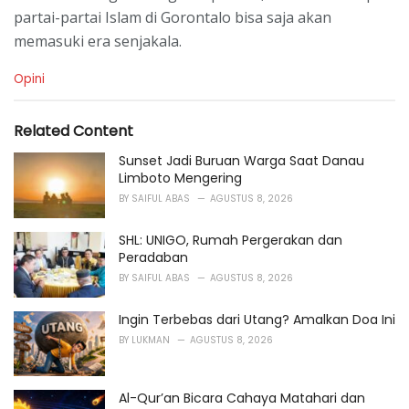
partai-partai Islam di Gorontalo bisa saja akan
memasuki era senjakala.
C
Opini
a
t
e
Related Content
g
o
Sunset Jadi Buruan Warga Saat Danau
r
Limboto Mengering
i
BY
SAIFUL ABAS
AGUSTUS 8, 2026
e
s
SHL: UNIGO, Rumah Pergerakan dan
:
Peradaban
BY
SAIFUL ABAS
AGUSTUS 8, 2026
Ingin Terbebas dari Utang? Amalkan Doa Ini
BY
LUKMAN
AGUSTUS 8, 2026
Al-Qur’an Bicara Cahaya Matahari dan