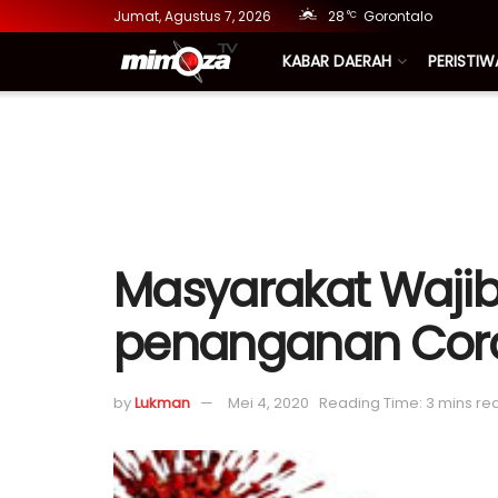
Jumat, Agustus 7, 2026
28
Gorontalo
°C
KABAR DAERAH
PERISTIW
Masyarakat Wajib 
penanganan Coro
by
Lukman
Mei 4, 2020
Reading Time: 3 mins re