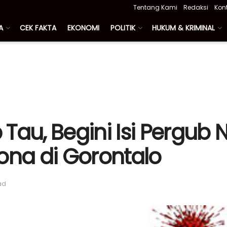
Tentang Kami
Redaksi
Kon
A
CEK FAKTA
EKONOMI
POLITIK
HUKUM & KRIMINAL
Tau, Begini Isi Pergub
na di Gorontalo
ad