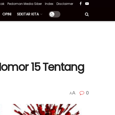
tak
Pedoman Media Siber
Index
Disclaimer
OPINI
SEKITAR KITA
 Nomor 15 Tentang
0
A
A