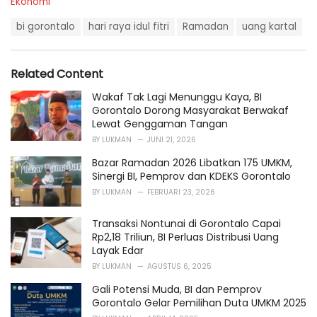
C
Ekonomi
a
T
t
bi gorontalo
hari raya idul fitri
Ramadan
uang kartal
a
e
g
g
s
o
Related Content
:
r
i
Wakaf Tak Lagi Menunggu Kaya, BI
e
Gorontalo Dorong Masyarakat Berwakaf
s
Lewat Genggaman Tangan
:
BY
LUKMAN
JUNI 21, 2026
Bazar Ramadan 2026 Libatkan 175 UMKM,
Sinergi BI, Pemprov dan KDEKS Gorontalo
BY
LUKMAN
FEBRUARI 23, 2026
Transaksi Nontunai di Gorontalo Capai
Rp2,18 Triliun, BI Perluas Distribusi Uang
Layak Edar
BY
LUKMAN
AGUSTUS 6, 2025
Gali Potensi Muda, BI dan Pemprov
Gorontalo Gelar Pemilihan Duta UMKM 2025