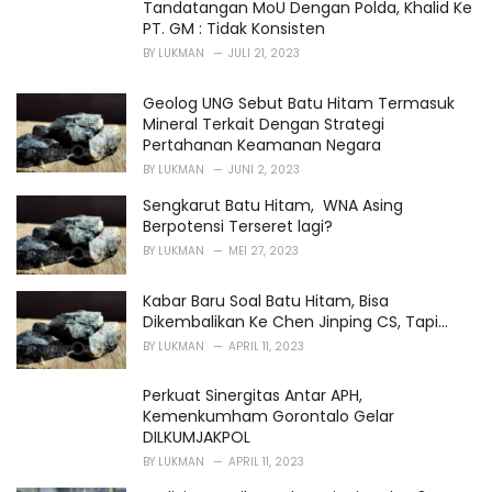
Tandatangan MoU Dengan Polda, Khalid Ke
e
PT. GM : Tidak Konsisten
s
BY
LUKMAN
JULI 21, 2023
:
Geolog UNG Sebut Batu Hitam Termasuk
Mineral Terkait Dengan Strategi
Pertahanan Keamanan Negara
BY
LUKMAN
JUNI 2, 2023
Sengkarut Batu Hitam, WNA Asing
Berpotensi Terseret lagi?
BY
LUKMAN
MEI 27, 2023
Kabar Baru Soal Batu Hitam, Bisa
Dikembalikan Ke Chen Jinping CS, Tapi...
BY
LUKMAN
APRIL 11, 2023
Perkuat Sinergitas Antar APH,
Kemenkumham Gorontalo Gelar
DILKUMJAKPOL
BY
LUKMAN
APRIL 11, 2023