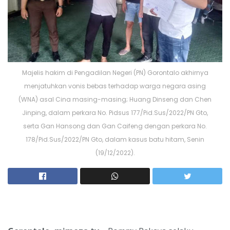
Majelis hakim di Pengadilan Negeri (PN) Gorontalo akhirnya
menjatuhkan vonis bebas terhadap warga negara asing
(WNA) asal Cina masing-masing; Huang Dinseng dan Chen
Jinping, dalam perkara No. Pidsus 177/Pid.Sus/2022/PN Gto,
serta Gan Hansong dan Gan Caifeng dengan perkara No.
178/Pid.Sus/2022/PN Gto, dalam kasus batu hitam, Senin
(19/12/2022).