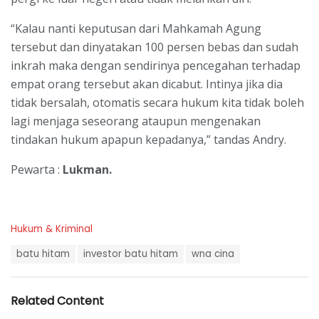
“Kalau nanti keputusan dari Mahkamah Agung
tersebut dan dinyatakan 100 persen bebas dan sudah
inkrah maka dengan sendirinya pencegahan terhadap
empat orang tersebut akan dicabut. Intinya jika dia
tidak bersalah, otomatis secara hukum kita tidak boleh
lagi menjaga seseorang ataupun mengenakan
tindakan hukum apapun kepadanya,” tandas Andry.
Pewarta :
Lukman.
C
Hukum & Kriminal
a
T
t
batu hitam
investor batu hitam
wna cina
a
e
g
g
s
o
Related Content
:
r
i