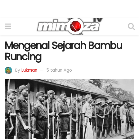
Mengenal Sejarah Bambu
Runcing
By
Lukman
5 tahun Ago