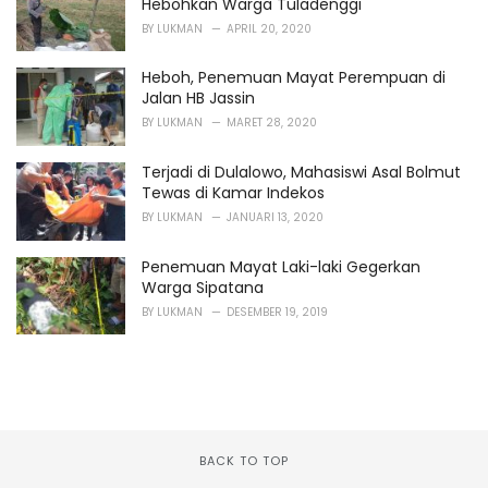
Hebohkan Warga Tuladenggi
BY
LUKMAN
APRIL 20, 2020
Heboh, Penemuan Mayat Perempuan di
Jalan HB Jassin
BY
LUKMAN
MARET 28, 2020
Terjadi di Dulalowo, Mahasiswi Asal Bolmut
Tewas di Kamar Indekos
BY
LUKMAN
JANUARI 13, 2020
Penemuan Mayat Laki-laki Gegerkan
Warga Sipatana
BY
LUKMAN
DESEMBER 19, 2019
BACK TO TOP