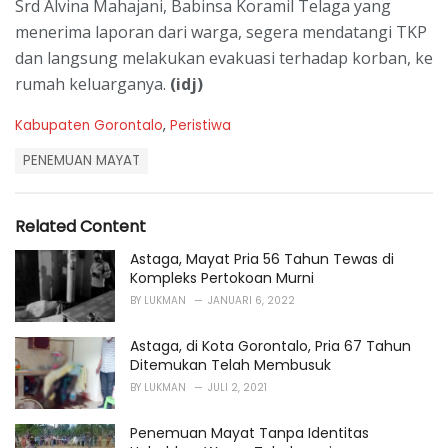
Srd Alvina Mahajani, Babinsa Koramil Telaga yang
menerima laporan dari warga, segera mendatangi TKP
dan langsung melakukan evakuasi terhadap korban, ke
rumah keluarganya.
(idj)
C
Kabupaten Gorontalo
,
Peristiwa
a
T
t
PENEMUAN MAYAT
a
e
g
g
s
o
Related Content
:
r
i
Astaga, Mayat Pria 56 Tahun Tewas di
e
Kompleks Pertokoan Murni
s
BY
LUKMAN
JANUARI 6, 2022
:
Astaga, di Kota Gorontalo, Pria 67 Tahun
Ditemukan Telah Membusuk
BY
LUKMAN
JULI 2, 2021
Penemuan Mayat Tanpa Identitas