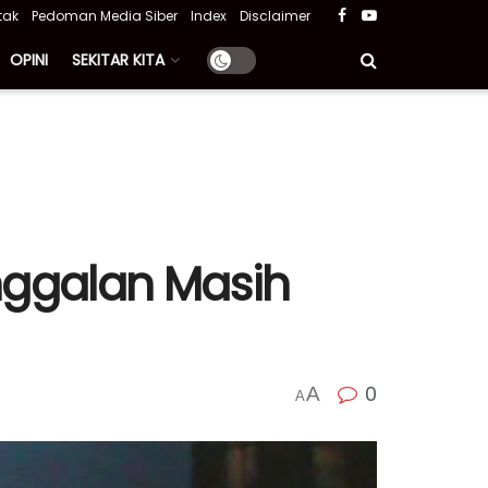
tak
Pedoman Media Siber
Index
Disclaimer
OPINI
SEKITAR KITA
nggalan Masih
0
A
A