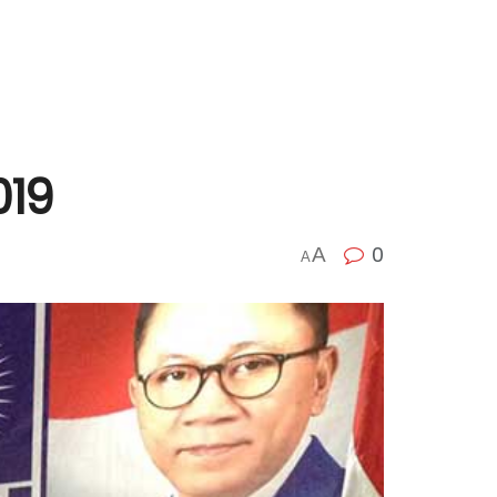
019
0
A
A