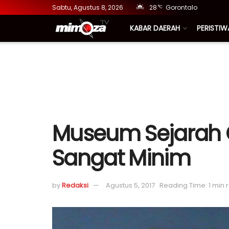
Sabtu, Agustus 8, 2026
28
Gorontalo
°C
KABAR DAERAH
PERISTIW
Museum Sejarah G
Sangat Minim
by
Redaksi
Agustus 5, 2017
Reading Time: 1 min 