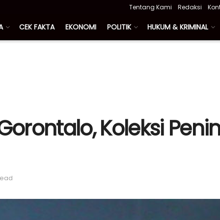
Tentang Kami
Redaksi
Kon
A
CEK FAKTA
EKONOMI
POLITIK
HUKUM & KRIMINAL
orontalo, Koleksi Peni
read