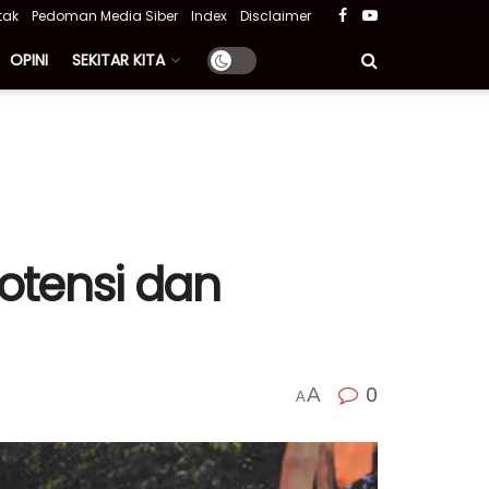
tak
Pedoman Media Siber
Index
Disclaimer
OPINI
SEKITAR KITA
otensi dan
0
A
A