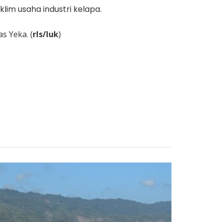
im usaha industri kelapa.
s Yeka. (
rls/luk
)