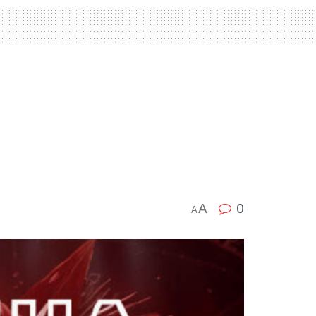
0
A
A