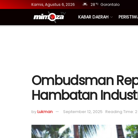
Kamis, Agustus 6, 2026
28
Gorontalo
°C
KABAR DAERAH
PERISTIW
Ombudsman Republ
Hambatan Industr
by
Lukman
September 12, 2025
Reading Time: 2