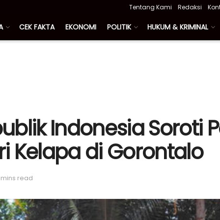
Tentang Kami
Redaksi
Kon
A
CEK FAKTA
EKONOMI
POLITIK
HUKUM & KRIMINAL
ik Indonesia Soroti P
i Kelapa di Gorontalo
 mins read