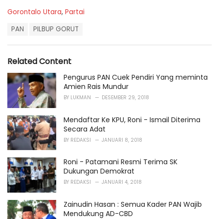
C
Gorontalo Utara
,
Partai
a
T
t
PAN
PILBUP GORUT
a
e
g
g
s
o
Related Content
:
r
i
Pengurus PAN Cuek Pendiri Yang meminta
e
Amien Rais Mundur
s
BY
LUKMAN
DESEMBER 29, 2018
:
Mendaftar Ke KPU, Roni - Ismail Diterima
Secara Adat
BY
REDAKSI
JANUARI 8, 2018
Roni - Patamani Resmi Terima SK
Dukungan Demokrat
BY
REDAKSI
JANUARI 4, 2018
Zainudin Hasan : Semua Kader PAN Wajib
Mendukung AD-CBD