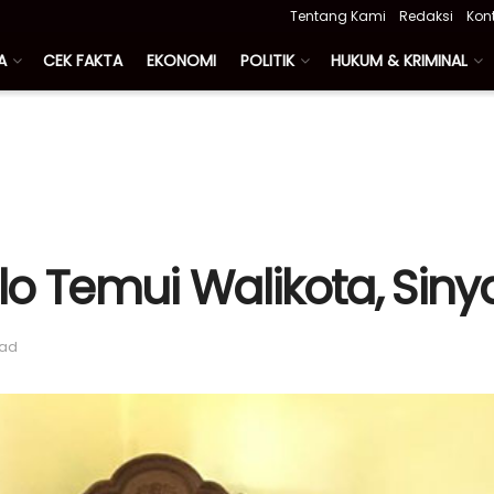
Tentang Kami
Redaksi
Kon
A
CEK FAKTA
EKONOMI
POLITIK
HUKUM & KRIMINAL
o Temui Walikota, Sinya
ead