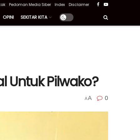
tak
Pedoman Media Siber
Index
Disclaimer
OPINI
SEKITAR KITA
l Untuk Pilwako?
0
A
A