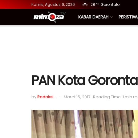
Kamis, Agustus 6, 2026
28
Gorontalo
°C
KABAR DAERAH
PERISTIW
PAN Kota Gorontal
by
Redaksi
Maret 15, 2017
Reading Time: 1 min r