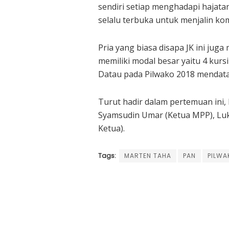
sendiri setiap menghadapi hajatan
selalu terbuka untuk menjalin kom
Pria yang biasa disapa JK ini ju
memiliki modal besar yaitu 4 ku
Datau pada Pilwako 2018 mendatan
Turut hadir dalam pertemuan ini,
Syamsudin Umar (Ketua MPP), Lukm
Ketua).
Tags:
MARTEN TAHA
PAN
PILWA