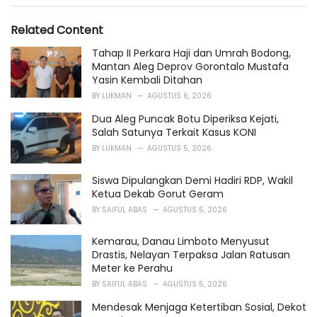
a
t
e
Related Content
g
o
Tahap II Perkara Haji dan Umrah Bodong,
r
Mantan Aleg Deprov Gorontalo Mustafa
i
Yasin Kembali Ditahan
e
BY
LUKMAN
AGUSTUS 6, 2026
s
:
Dua Aleg Puncak Botu Diperiksa Kejati,
Salah Satunya Terkait Kasus KONI
BY
LUKMAN
AGUSTUS 5, 2026
Siswa Dipulangkan Demi Hadiri RDP, Wakil
Ketua Dekab Gorut Geram
BY
SAIFUL ABAS
AGUSTUS 5, 2026
Kemarau, Danau Limboto Menyusut
Drastis, Nelayan Terpaksa Jalan Ratusan
Meter ke Perahu
BY
SAIFUL ABAS
AGUSTUS 5, 2026
Mendesak Menjaga Ketertiban Sosial, Dekot