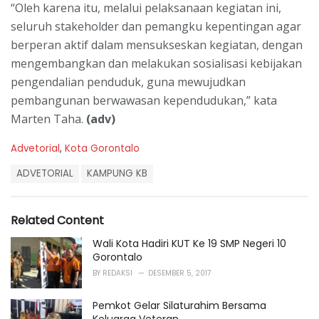
“Oleh karena itu, melalui pelaksanaan kegiatan ini,
seluruh stakeholder dan pemangku kepentingan agar
berperan aktif dalam mensukseskan kegiatan, dengan
mengembangkan dan melakukan sosialisasi kebijakan
pengendalian penduduk, guna mewujudkan
pembangunan berwawasan kependudukan,” kata
Marten Taha.
(adv)
C
Advetorial
,
Kota Gorontalo
a
T
t
ADVETORIAL
KAMPUNG KB
a
e
g
g
s
o
Related Content
:
r
i
Wali Kota Hadiri KUT Ke 19 SMP Negeri 10
e
Gorontalo
s
BY
REDAKSI
DESEMBER 5, 2017
:
Pemkot Gelar Silaturahim Bersama