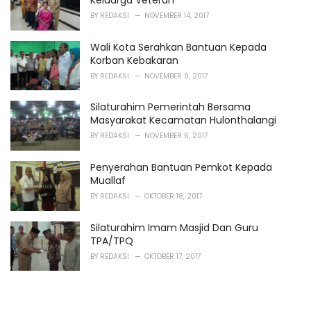
Keluarga Veteran
BY
REDAKSI
NOVEMBER 14, 2017
Wali Kota Serahkan Bantuan Kepada
Korban Kebakaran
BY
REDAKSI
NOVEMBER 9, 2017
Silaturahim Pemerintah Bersama
Masyarakat Kecamatan Hulonthalangi
BY
REDAKSI
NOVEMBER 6, 2017
Penyerahan Bantuan Pemkot Kepada
Muallaf
BY
REDAKSI
OKTOBER 18, 2017
Silaturahim Imam Masjid Dan Guru
TPA/TPQ
BY
REDAKSI
OKTOBER 17, 2017