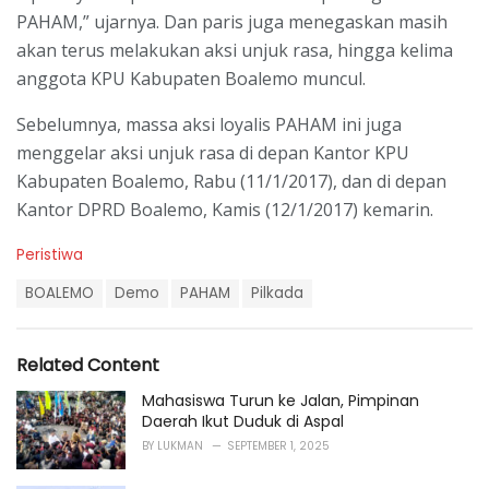
PAHAM,” ujarnya. Dan paris juga menegaskan masih
akan terus melakukan aksi unjuk rasa, hingga kelima
anggota KPU Kabupaten Boalemo muncul.
Sebelumnya, massa aksi loyalis PAHAM ini juga
menggelar aksi unjuk rasa di depan Kantor KPU
Kabupaten Boalemo, Rabu (11/1/2017), dan di depan
Kantor DPRD Boalemo, Kamis (12/1/2017) kemarin.
C
Peristiwa
a
T
t
BOALEMO
Demo
PAHAM
Pilkada
a
e
g
g
s
o
Related Content
:
r
i
Mahasiswa Turun ke Jalan, Pimpinan
e
Daerah Ikut Duduk di Aspal
s
BY
LUKMAN
SEPTEMBER 1, 2025
: