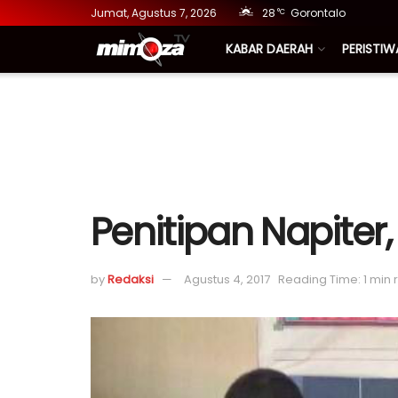
Jumat, Agustus 7, 2026
28
Gorontalo
°C
KABAR DAERAH
PERISTIW
Penitipan Napiter
by
Redaksi
Agustus 4, 2017
Reading Time: 1 min 