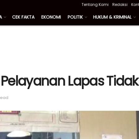
Tentang Kami
Redaksi
Kon
A
CEK FAKTA
EKONOMI
POLITIK
HUKUM & KRIMINAL
, Pelayanan Lapas Tida
read