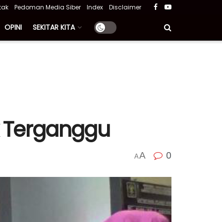
tak
Pedoman Media Siber
Index
Disclaimer
OPINI
SEKITAR KITA
k Terganggu
0
A
A