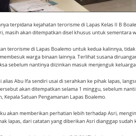
nnya terpidana kejahatan terorisme di Lapas Kelas II B Boal
i, masih akan ditempatkan disel khusus untuk sementara w
tan terorisme di Lapas Boalemo untuk kedua kalinnya, tida
n membesuk warga binaan lainnya. Terlihat susana diruang
iksa sebelum nantinya diizinkan masuk menjenguk keluarga
i alias Abu Ifa sendiri usai di serahkan ke pihak lapas, la
tersebut akan ditempatkan selama 1 minggu, sebelum nanti
din, Kepala Satuan Pengamanan Lapas Boalemo.
gaku akan memberikan perhatian lebih terhadap Asri, mengi
k lapas, dari catatan yang diberikan Asri dianggap sudah k