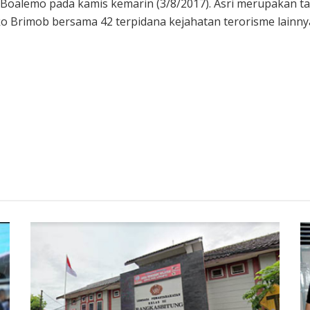
s Boalemo pada kamis kemarin (3/8/2017). Asri merupakan 
ko Brimob bersama 42 terpidana kejahatan terorisme lainnya