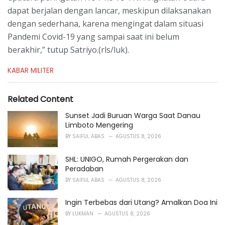
dapat berjalan dengan lancar, meskipun dilaksanakan
dengan sederhana, karena mengingat dalam situasi
Pandemi Covid-19 yang sampai saat ini belum
berakhir,” tutup Satriyo.(rls/luk).
C
KABAR MILITER
a
t
e
Related Content
g
o
Sunset Jadi Buruan Warga Saat Danau
r
Limboto Mengering
i
BY
SAIFUL ABAS
AGUSTUS 8, 2026
e
s
SHL: UNIGO, Rumah Pergerakan dan
:
Peradaban
BY
SAIFUL ABAS
AGUSTUS 8, 2026
Ingin Terbebas dari Utang? Amalkan Doa Ini
BY
LUKMAN
AGUSTUS 8, 2026