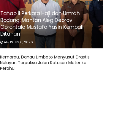
Tahap II Perkara Haji dan Umrah
Bodong, Mantan Aleg Deprov
Gorontalo Mustafa Yasin Kembali
Ditahan
AGUSTUS 6, 2026
Kemarau, Danau Limboto Menyusut Drastis,
Nelayan Terpaksa Jalan Ratusan Meter ke
Perahu