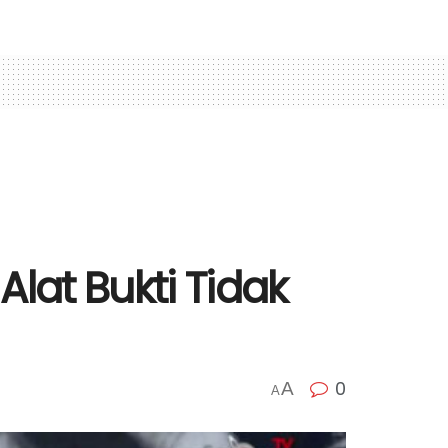
lat Bukti Tidak
0
A
A