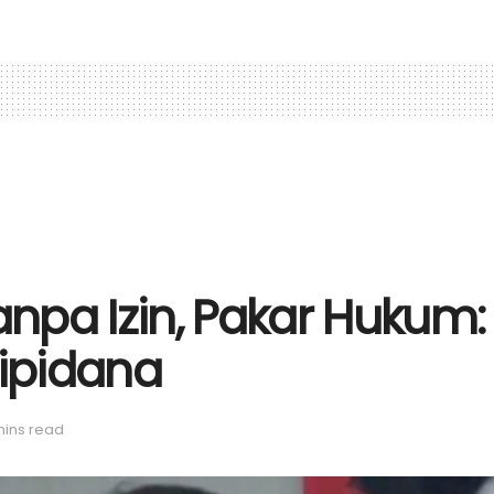
pa Izin, Pakar Hukum: A
Dipidana
mins read