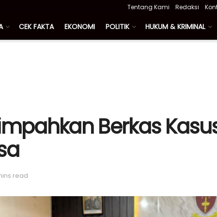
Tentang Kami
Redaksi
Kon
A
CEK FAKTA
EKONOMI
POLITIK
HUKUM & KRIMINAL
Limpahkan Berkas Kasus
sa
mins read