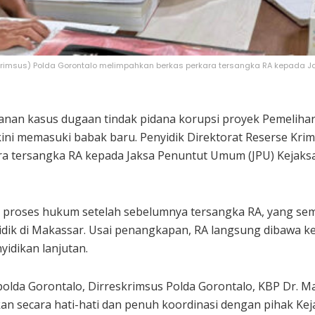
reskrimsus) Polda Gorontalo melimpahkan berkas perkara tersangka RA kepada J
nan kasus dugaan tindak pidana korupsi proyek Pemelihar
kini memasuki babak baru. Penyidik Direktorat Reserse Kri
a tersangka RA kepada Jaksa Penuntut Umum (JPU) Kejaksaa
 proses hukum setelah sebelumnya tersangka RA, yang semp
idik di Makassar. Usai penangkapan, RA langsung dibawa ke
idikan lanjutan.
lda Gorontalo, Dirreskrimsus Polda Gorontalo, KBP Dr. Maru
n secara hati-hati dan penuh koordinasi dengan pihak Keja