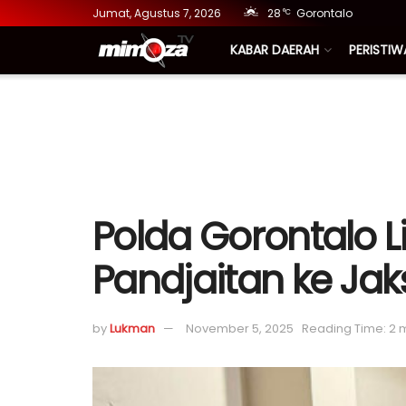
Jumat, Agustus 7, 2026
28
Gorontalo
°C
KABAR DAERAH
PERISTIW
Polda Gorontalo 
Pandjaitan ke Jak
by
Lukman
November 5, 2025
Reading Time: 2 