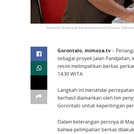
Penyidik Direktorat Reserse Kriminal Khusus (Dit
Gorontalo, mimoza.tv
– Penanga
sebagai proyek Jalan Pandjaitan, 
resmi melimpahkan berkas perkar
14.30 WITA.
Langkah ini menandai percepatan
berhasil diamankan oleh tim peny
Gorontalo untuk kepentingan peny
Dalam keterangan persnya di Mapo
bahwa pelimpahan berkas dilakuka