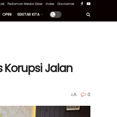
tak
Pedoman Media Siber
Index
Disclaimer
OPINI
SEKITAR KITA
 Korupsi Jalan
0
A
A