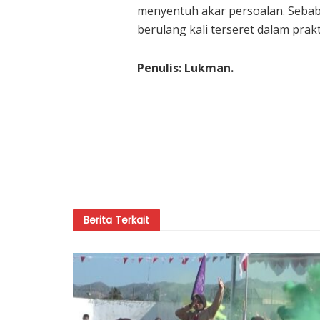
menyentuh akar persoalan. Sebab
berulang kali terseret dalam pra
Penulis: Lukman.
Berita
Terkait