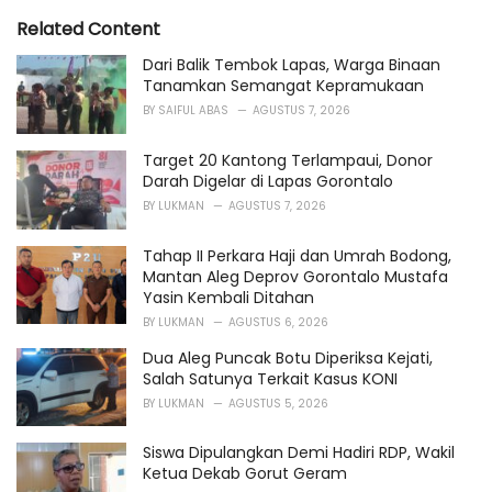
t
e
Related Content
g
o
Dari Balik Tembok Lapas, Warga Binaan
r
Tanamkan Semangat Kepramukaan
i
BY
SAIFUL ABAS
AGUSTUS 7, 2026
e
s
Target 20 Kantong Terlampaui, Donor
:
Darah Digelar di Lapas Gorontalo
BY
LUKMAN
AGUSTUS 7, 2026
Tahap II Perkara Haji dan Umrah Bodong,
Mantan Aleg Deprov Gorontalo Mustafa
Yasin Kembali Ditahan
BY
LUKMAN
AGUSTUS 6, 2026
Dua Aleg Puncak Botu Diperiksa Kejati,
Salah Satunya Terkait Kasus KONI
BY
LUKMAN
AGUSTUS 5, 2026
Siswa Dipulangkan Demi Hadiri RDP, Wakil
Ketua Dekab Gorut Geram