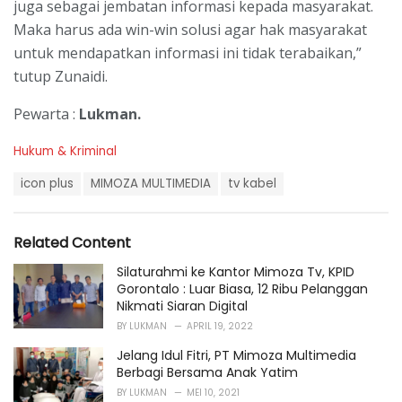
juga sebagai jembatan informasi kepada masyarakat.
Maka harus ada win-win solusi agar hak masyarakat
untuk mendapatkan informasi ini tidak terabaikan,”
tutup Zunaidi.
Pewarta :
Lukman.
C
Hukum & Kriminal
a
T
t
icon plus
MIMOZA MULTIMEDIA
tv kabel
a
e
g
g
s
o
Related Content
:
r
i
Silaturahmi ke Kantor Mimoza Tv, KPID
e
Gorontalo : Luar Biasa, 12 Ribu Pelanggan
s
Nikmati Siaran Digital
:
BY
LUKMAN
APRIL 19, 2022
Jelang Idul Fitri, PT Mimoza Multimedia
Berbagi Bersama Anak Yatim
BY
LUKMAN
MEI 10, 2021