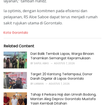
layanan,” tambah Hafidz.
Ia optimis, dengan komitmen pada efisiensi dan
pelayanan, RS Aloe Saboe dapat terus menjadi rumah
sakit rujukan utama di Gorontalo.
C
Kota Gorontalo
a
t
e
Related Content
g
o
Dari Balik Tembok Lapas, Warga Binaan
r
Tanamkan Semangat Kepramukaan
i
BY
SAIFUL ABAS
AGUSTUS 7, 2026
e
s
Target 20 Kantong Terlampaui, Donor
:
Darah Digelar di Lapas Gorontalo
BY
LUKMAN
AGUSTUS 7, 2026
Tahap II Perkara Haji dan Umrah Bodong,
Mantan Aleg Deprov Gorontalo Mustafa
Yasin Kembali Ditahan