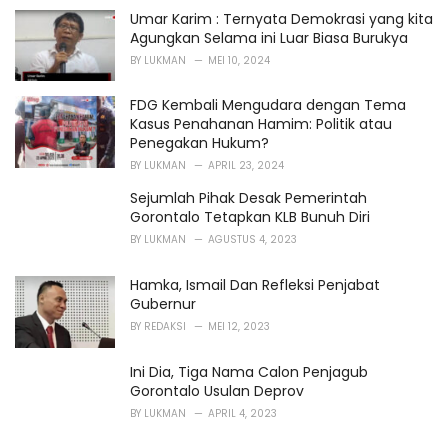
Umar Karim : Ternyata Demokrasi yang kita
Agungkan Selama ini Luar Biasa Burukya
BY
LUKMAN
MEI 10, 2024
FDG Kembali Mengudara dengan Tema
Kasus Penahanan Hamim: Politik atau
Penegakan Hukum?
BY
LUKMAN
APRIL 23, 2024
Sejumlah Pihak Desak Pemerintah
Gorontalo Tetapkan KLB Bunuh Diri
BY
LUKMAN
AGUSTUS 4, 2023
Hamka, Ismail Dan Refleksi Penjabat
Gubernur
BY
REDAKSI
MEI 12, 2023
Ini Dia, Tiga Nama Calon Penjagub
Gorontalo Usulan Deprov
BY
LUKMAN
APRIL 4, 2023