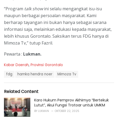
“Program
talk show
ini selalu mengangkat isu-isu
maupun berbagai persoalan masyarakat. Kami
berharap tayangan ini bukan hanya sebagai sarana
informasi saja, melainkan edukasi kepada masyarakat,
lebih khusus Gorontalo. Saksikan terus FDG hanya di
Mimoza Tv,” tutup Fazril.
Pewarta :
Lukman.
C
Kabar Daerah
,
Provinsi Gorontalo
a
T
t
fdg
hamka hendra noer
Mimoza Tv
a
e
g
g
s
o
Related Content
:
r
i
Karo Hukum Pemprov Akhirnya “Bertekuk
e
Lutut”, Akui Fungsi Trotoar untuk UMKM
s
BY
LUKMAN
OKTOBER 22, 2025
: