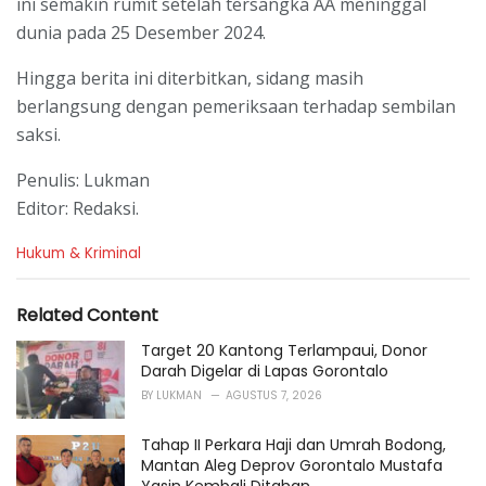
ini semakin rumit setelah tersangka AA meninggal
dunia pada 25 Desember 2024.
Hingga berita ini diterbitkan, sidang masih
berlangsung dengan pemeriksaan terhadap sembilan
saksi.
Penulis: Lukman
Editor: Redaksi.
C
Hukum & Kriminal
a
t
e
Related Content
g
o
Target 20 Kantong Terlampaui, Donor
r
Darah Digelar di Lapas Gorontalo
i
BY
LUKMAN
AGUSTUS 7, 2026
e
s
Tahap II Perkara Haji dan Umrah Bodong,
:
Mantan Aleg Deprov Gorontalo Mustafa
Yasin Kembali Ditahan