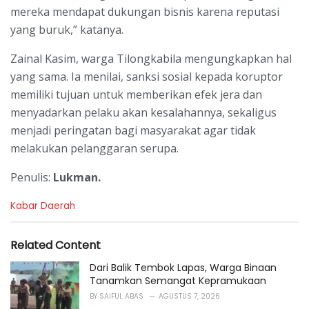
mereka mendapat dukungan bisnis karena reputasi
yang buruk,” katanya.
Zainal Kasim, warga Tilongkabila mengungkapkan hal
yang sama. Ia menilai, sanksi sosial kepada koruptor
memiliki tujuan untuk memberikan efek jera dan
menyadarkan pelaku akan kesalahannya, sekaligus
menjadi peringatan bagi masyarakat agar tidak
melakukan pelanggaran serupa.
Penulis:
Lukman.
C
Kabar Daerah
a
t
e
Related Content
g
o
Dari Balik Tembok Lapas, Warga Binaan
r
Tanamkan Semangat Kepramukaan
i
BY
SAIFUL ABAS
AGUSTUS 7, 2026
e