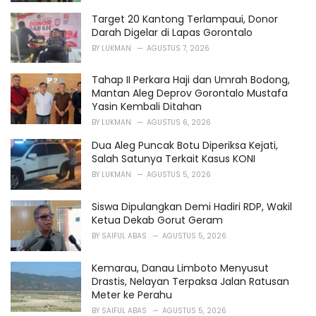
s
Target 20 Kantong Terlampaui, Donor
:
Darah Digelar di Lapas Gorontalo
BY
LUKMAN
AGUSTUS 7, 2026
Tahap II Perkara Haji dan Umrah Bodong,
Mantan Aleg Deprov Gorontalo Mustafa
Yasin Kembali Ditahan
BY
LUKMAN
AGUSTUS 6, 2026
Dua Aleg Puncak Botu Diperiksa Kejati,
Salah Satunya Terkait Kasus KONI
BY
LUKMAN
AGUSTUS 5, 2026
Siswa Dipulangkan Demi Hadiri RDP, Wakil
Ketua Dekab Gorut Geram
BY
SAIFUL ABAS
AGUSTUS 5, 2026
Kemarau, Danau Limboto Menyusut
Drastis, Nelayan Terpaksa Jalan Ratusan
Meter ke Perahu
BY
SAIFUL ABAS
AGUSTUS 5, 2026