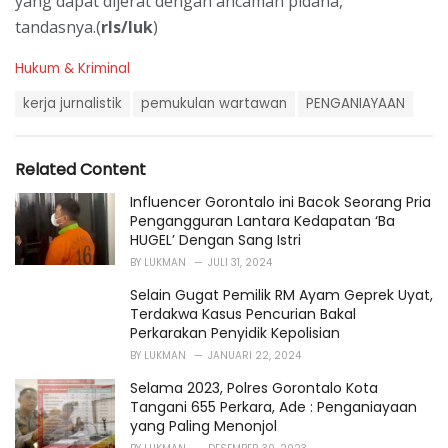
yang dapat dijerat dengan ancaman pidana,”
tandasnya.(
rls/luk
)
C
Hukum & Kriminal
a
T
t
kerja jurnalistik
pemukulan wartawan
PENGANIAYAAN
a
e
g
g
s
o
Related Content
:
r
i
Influencer Gorontalo ini Bacok Seorang Pria
e
Pengangguran Lantara Kedapatan ‘Ba
s
HUGEL’ Dengan Sang Istri
:
BY
LUKMAN
JULI 31, 2024
Selain Gugat Pemilik RM Ayam Geprek Uyat,
Terdakwa Kasus Pencurian Bakal
Perkarakan Penyidik Kepolisian
BY
LUKMAN
JANUARI 22, 2024
Selama 2023, Polres Gorontalo Kota
Tangani 655 Perkara, Ade : Penganiayaan
yang Paling Menonjol