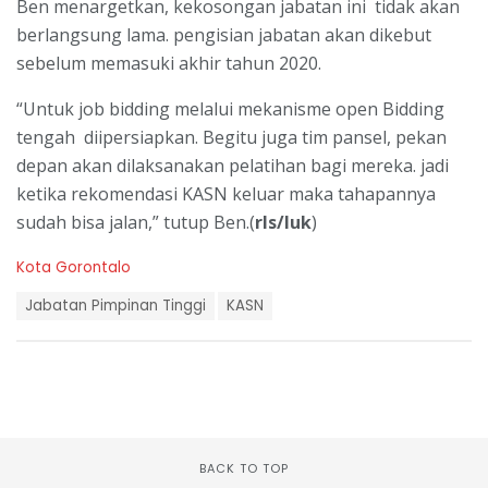
Ben menargetkan, kekosongan jabatan ini tidak akan
berlangsung lama. pengisian jabatan akan dikebut
sebelum memasuki akhir tahun 2020.
“Untuk job bidding melalui mekanisme open Bidding
tengah diipersiapkan. Begitu juga tim pansel, pekan
depan akan dilaksanakan pelatihan bagi mereka. jadi
ketika rekomendasi KASN keluar maka tahapannya
sudah bisa jalan,” tutup Ben.(
rls/luk
)
C
Kota Gorontalo
a
T
t
Jabatan Pimpinan Tinggi
KASN
a
e
g
g
s
o
:
r
i
e
s
:
BACK TO TOP