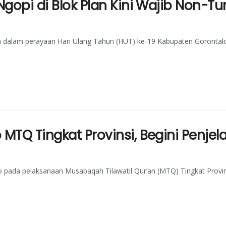
Ngopi di Blok Plan Kini Wajib Non-Tu
alam perayaan Hari Ulang Tahun (HUT) ke-19 Kabupaten Gorontal
 MTQ Tingkat Provinsi, Begini Penje
o pada pelaksanaan Musabaqah Tilawatil Qur’an (MTQ) Tingkat Provin