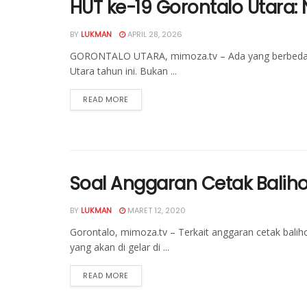
HUT ke-19 Gorontalo Utara: 
BY
LUKMAN
APRIL 28, 2026
GORONTALO UTARA, mimoza.tv – Ada yang berbeda d
Utara tahun ini. Bukan ...
READ MORE
Soal Anggaran Cetak Baliho
BY
LUKMAN
MARET 12, 2020
Gorontalo, mimoza.tv – Terkait anggaran cetak balih
yang akan di gelar di ...
READ MORE