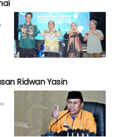
nai
o
lasan Ridwan Yasin
si