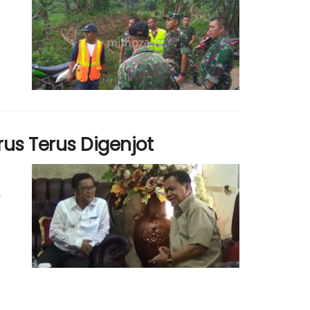
us Terus Digenjot
,