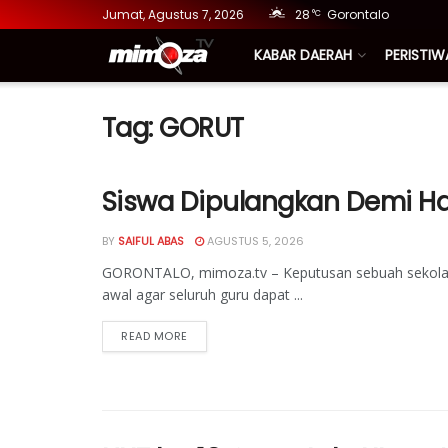
Jumat, Agustus 7, 2026
28
Gorontalo
°C
KABAR DAERAH
PERISTIW
Tag:
GORUT
Siswa Dipulangkan Demi Ha
BY
SAIFUL ABAS
AGUSTUS 5, 2026
GORONTALO, mimoza.tv – Keputusan sebuah sekolah 
awal agar seluruh guru dapat ...
READ MORE