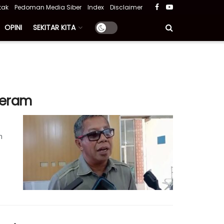
tak
Pedoman Media Siber
Index
Disclaimer
OPINI
SEKITAR KITA
Geram
h