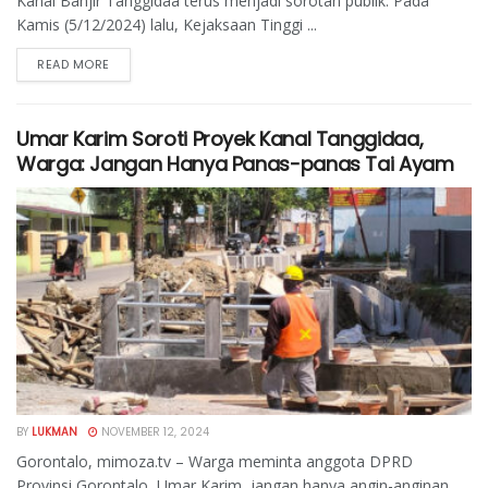
Kanal Banjir Tanggidaa terus menjadi sorotan publik. Pada
Kamis (5/12/2024) lalu, Kejaksaan Tinggi ...
READ MORE
Umar Karim Soroti Proyek Kanal Tanggidaa,
Warga: Jangan Hanya Panas-panas Tai Ayam
BY
LUKMAN
NOVEMBER 12, 2024
Gorontalo, mimoza.tv – Warga meminta anggota DPRD
Provinsi Gorontalo, Umar Karim, jangan hanya angin-anginan