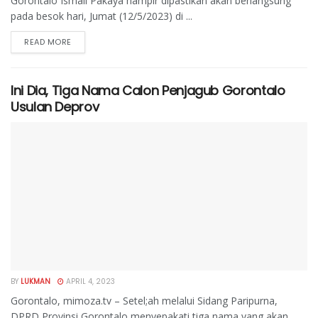
Gorontalo Ismail Pakaya hampir dipastikan akan berlangsung
pada besok hari, Jumat (12/5/2023) di ...
READ MORE
Ini Dia, Tiga Nama Calon Penjagub Gorontalo
Usulan Deprov
BY
LUKMAN
APRIL 4, 2023
Gorontalo, mimoza.tv – Setel;ah melalui Sidang Paripurna,
DPRD Provinsi Gorontalo menyepakati tiga nama yang akan