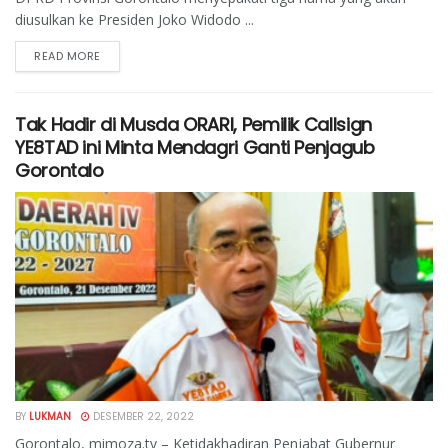
diusulkan ke Presiden Joko Widodo ...
READ MORE
Tak Hadir di Musda ORARI, Pemilik Callsign
YE8TAD ini Minta Mendagri Ganti Penjagub
Gorontalo
BY
LUKMAN
DESEMBER 22, 2022
Gorontalo, mimoza.tv – Ketidakhadiran Penjabat Gubernur