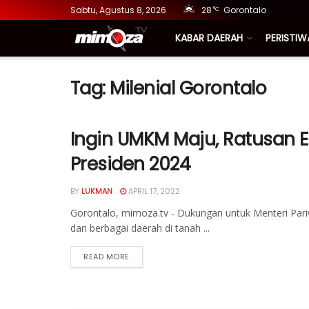
Sabtu, Agustus 8, 2026
28
Gorontalo
°C
KABAR DAERAH
PERISTIW
Tag:
Milenial Gorontalo
Ingin UMKM Maju, Ratusan 
Presiden 2024
BY
LUKMAN
APRIL 17, 2022
Gorontalo, mimoza.tv - Dukungan untuk Menteri Pari
dari berbagai daerah di tanah ...
READ MORE