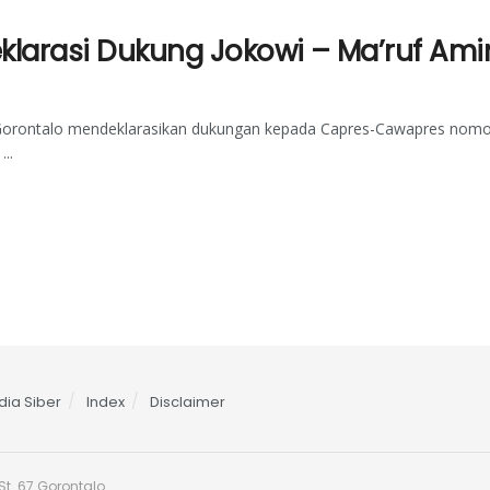
klarasi Dukung Jokowi – Ma’ruf Ami
si Gorontalo mendeklarasikan dukungan kepada Capres-Cawapres nom
..
ia Siber
Index
Disclaimer
t. 67 Gorontalo