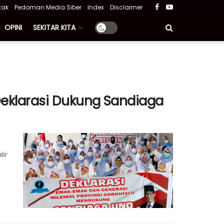
tak
Pedoman Media Siber
Index
Disclaimer
OPINI
SEKITAR KITA
Deklarasi Dukung Sandiaga
lir