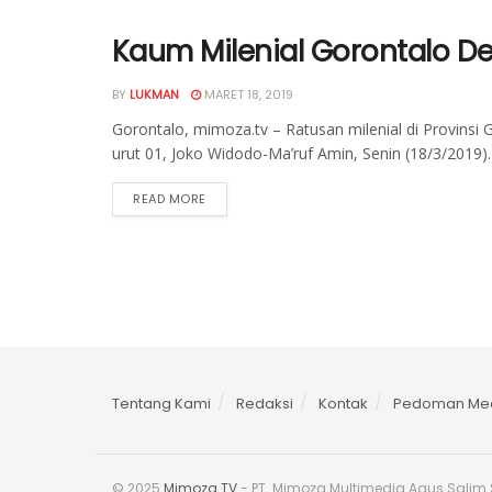
Kaum Milenial Gorontalo De
BY
LUKMAN
MARET 18, 2019
Gorontalo, mimoza.tv – Ratusan milenial di Provin
urut 01, Joko Widodo-Ma’ruf Amin, Senin (18/3/2019). .
READ MORE
Tentang Kami
Redaksi
Kontak
Pedoman Med
© 2025
Mimoza TV
- PT. Mimoza Multimedia Agus Salim S