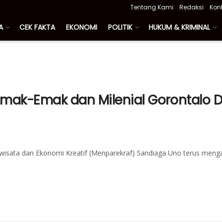
Tentang Kami
Redaksi
Kon
A
CEK FAKTA
EKONOMI
POLITIK
HUKUM & KRIMINAL
Emak-Emak dan Milenial Gorontalo 
wisata dan Ekonomi Kreatif (Menparekraf) Sandiaga Uno terus menga