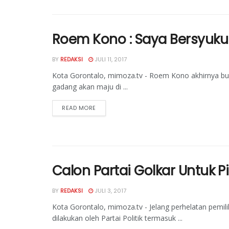
Roem Kono : Saya Bersyukur
BY
REDAKSI
JULI 11, 2017
Kota Gorontalo, mimoza.tv - Roem Kono akhirnya buk
gadang akan maju di ...
READ MORE
Calon Partai Golkar Untuk P
BY
REDAKSI
JULI 3, 2017
Kota Gorontalo, mimoza.tv - Jelang perhelatan pemi
dilakukan oleh Partai Politik termasuk ...