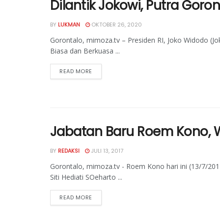
Dilantik Jokowi, Putra Goro
BY
LUKMAN
OKTOBER 26, 2020
Gorontalo, mimoza.tv – Presiden RI, Joko Widodo (J
Biasa dan Berkuasa ...
READ MORE
Jabatan Baru Roem Kono, Wa
BY
REDAKSI
JULI 13, 2017
Gorontalo, mimoza.tv - Roem Kono hari ini (13/7/201
Siti Hediati SOeharto ...
READ MORE