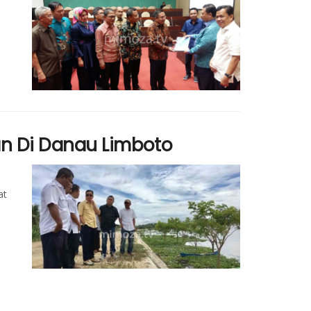
an Di Danau Limboto
at