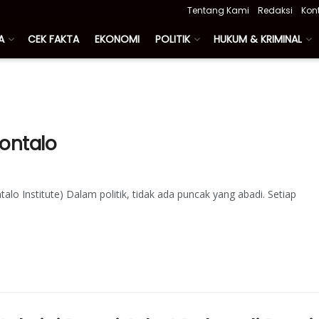
Tentang Kami
Redaksi
Kon
A
CEK FAKTA
EKONOMI
POLITIK
HUKUM & KRIMINAL
rontalo
alo Institute) Dalam politik, tidak ada puncak yang abadi. Setiap