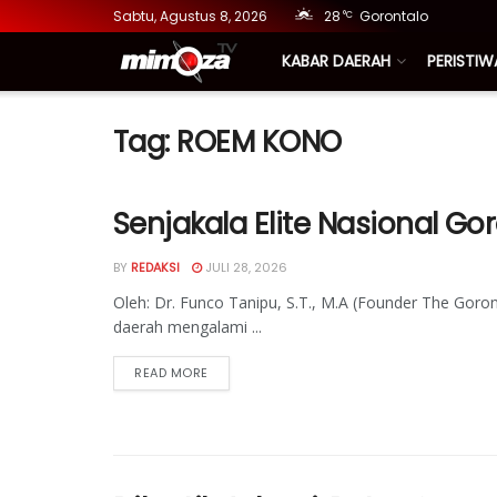
Sabtu, Agustus 8, 2026
28
Gorontalo
°C
KABAR DAERAH
PERISTIW
Tag:
ROEM KONO
Senjakala Elite Nasional Go
BY
REDAKSI
JULI 28, 2026
Oleh: Dr. Funco Tanipu, S.T., M.A (Founder The Goront
daerah mengalami ...
READ MORE