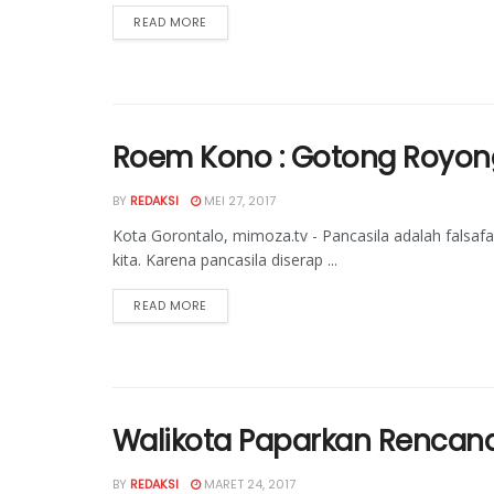
READ MORE
Roem Kono : Gotong Royong
BY
REDAKSI
MEI 27, 2017
Kota Gorontalo, mimoza.tv - Pancasila adalah falsafa
kita. Karena pancasila diserap ...
READ MORE
Walikota Paparkan Rencana
BY
REDAKSI
MARET 24, 2017