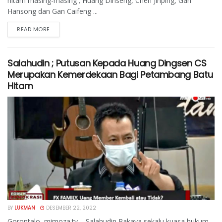
hitam masing-masing ; Huang Dinseng, Chen Jinping, Gan
Hansong dan Gan Caifeng ...
READ MORE
Salahudin ; Putusan Kepada Huang Dingsen CS
Merupakan Kemerdekaan Bagi Petambang Batu
Hitam
BY
LUKMAN
DESEMBER 22, 2022
Gorontalo, mimoza.tv – Salahudin Pakaya sekalu kuasa hukum