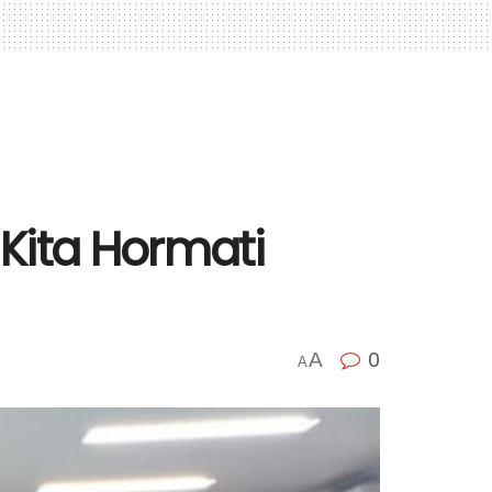
 Kita Hormati
0
A
A