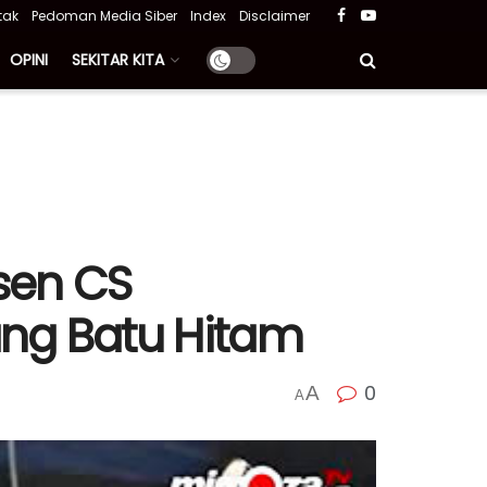
tak
Pedoman Media Siber
Index
Disclaimer
OPINI
SEKITAR KITA
sen CS
ng Batu Hitam
0
A
A