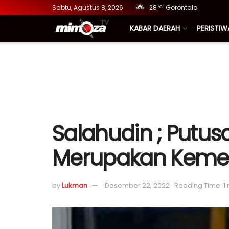
Sabtu, Agustus 8, 2026
28
Gorontalo
°C
KABAR DAERAH
PERISTIW
Salahudin ; Putu
Merupakan Kemer
by
Lukman
Desember 22, 2022
Reading Time: 1