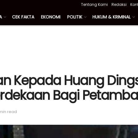
Tentang Kami
Redaksi
Kon
A
CEK FAKTA
EKONOMI
POLITIK
HUKUM & KRIMINAL
san Kepada Huang Ding
dekaan Bagi Petamba
 min read