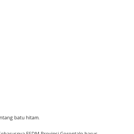
ntang batu hitam.
. Seharusnya ESDM Provinsi Gorontalo harus