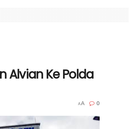
an Alvian Ke Polda
0
A
A