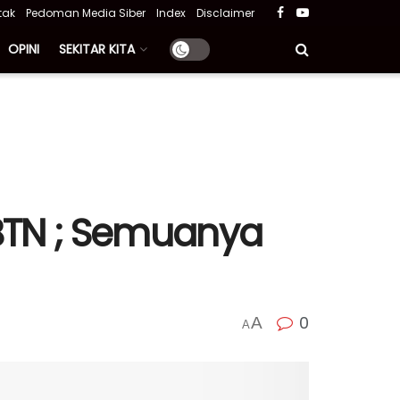
tak
Pedoman Media Siber
Index
Disclaimer
OPINI
SEKITAR KITA
 BTN ; Semuanya
0
A
A