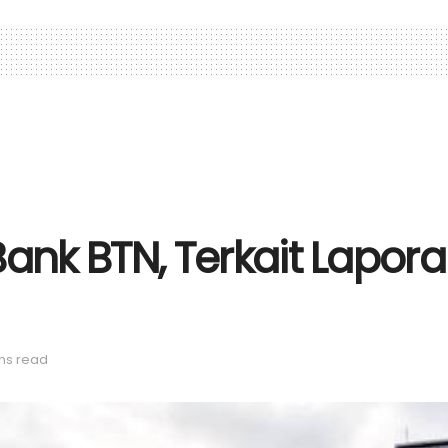
i Bank BTN, Terkait Lapor
ns read