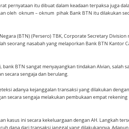
rat pernyataan itu dibuat dalam keadaan terpaksa juga dal
kan oleh oknum – oknum pihak Bank BTN itu dilakukan seca
gara (BTN) (Persero) TBK, Corporate Secretary Division m
salah seorang nasabah yang melaporkan Bank BTN Kantor Ca
si, bank BTN sangat menyayangkan tindakan Alvian, salah 
n secara sengaja dan berulang.
eteksi adanya kejanggalan transaksi yang dilakukan denga
engan secara sengaja melakukan pembukaan empat rekenin
n kasus ini secara kekeluargaan dengan AH. Langkah terse
uh dana dari transaksi janggal yang dilakukannya. Adapun 