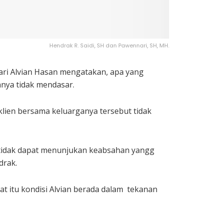
Hendrak R. Saidi, SH dan Pawennari, SH, MH.
ari Alvian Hasan mengatakan, apa yang
anya tidak mendasar.
ien bersama keluarganya tersebut tidak
a tidak dapat menunjukan keabsahan yangg
drak.
at itu kondisi Alvian berada dalam tekanan