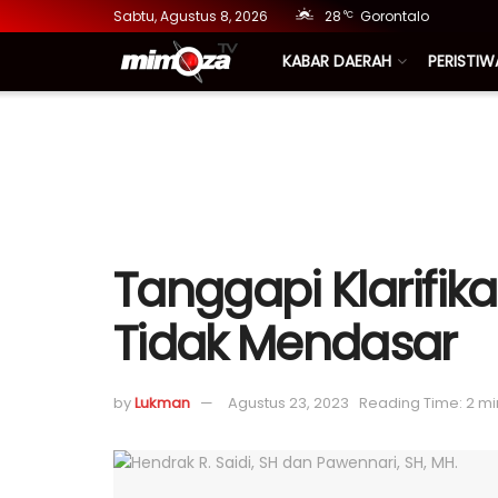
Sabtu, Agustus 8, 2026
28
Gorontalo
°C
KABAR DAERAH
PERISTIW
Tanggapi Klarifik
Tidak Mendasar
by
Lukman
Agustus 23, 2023
Reading Time: 2 mi