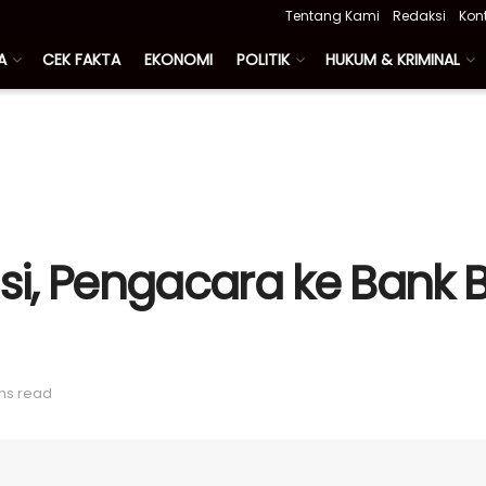
Tentang Kami
Redaksi
Kon
A
CEK FAKTA
EKONOMI
POLITIK
HUKUM & KRIMINAL
asi, Pengacara ke Bank
ns read