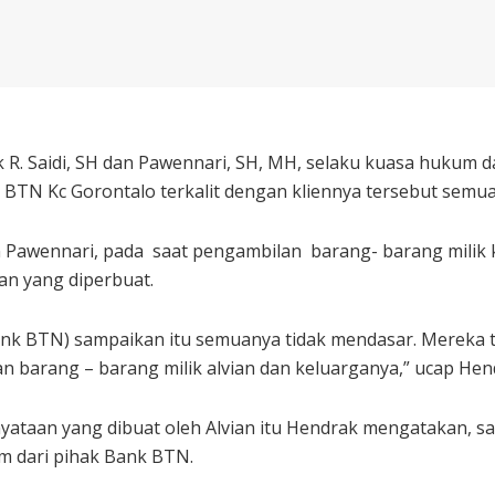
 R. Saidi, SH dan Pawennari, SH, MH, selaku kuasa hukum d
nk BTN Kc Gorontalo terkalit dengan kliennya tersebut semu
awennari, pada saat pengambilan barang- barang milik kl
an yang diperbuat.
; Bank BTN) sampaikan itu semuanya tidak mendasar. Merek
an barang – barang milik alvian dan keluarganya,” ucap Hen
yataan yang dibuat oleh Alvian itu Hendrak mengatakan, sa
m dari pihak Bank BTN.