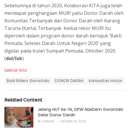
Sebelumnya di tahun 2020, Kolaborasi KITA juga telah
mendapat penghargaan MURI yaitu Donor Darah oleh
Komunitas Terbanyak dan Donor Darah oleh Karang
Taruna (Karta) Terbanyak. Kedua rekor MURI itu
diperoleh dalam program donor darah bertajuk ‘Bakti
Pemuda, Setetes Darah Untuk Negeri 2020’ yang
digelar pada bulan Sumpah Pemuda, Oktober 2020.
(
dul/luk
)
C
Sekitar Kita
a
T
t
Bold Riders Gorontalo
DONOR DARAH
komunitas motor
a
e
g
g
s
o
Related Content
:
r
i
Jelang HUT ke-14, DPW NasDem Gorontalo
e
Gelar Donor Darah
s
BY
LUKMAN
OKTOBER 18, 2025
: