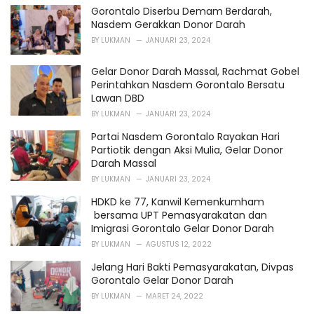
Gorontalo Diserbu Demam Berdarah,
Nasdem Gerakkan Donor Darah
BY
LUKMAN
JANUARI 23, 2024
Gelar Donor Darah Massal, Rachmat Gobel
Perintahkan Nasdem Gorontalo Bersatu
Lawan DBD
BY
LUKMAN
JANUARI 23, 2024
Partai Nasdem Gorontalo Rayakan Hari
Partiotik dengan Aksi Mulia, Gelar Donor
Darah Massal
BY
LUKMAN
JANUARI 23, 2024
HDKD ke 77, Kanwil Kemenkumham
bersama UPT Pemasyarakatan dan
Imigrasi Gorontalo Gelar Donor Darah
BY
LUKMAN
AGUSTUS 12, 2022
Jelang Hari Bakti Pemasyarakatan, Divpas
Gorontalo Gelar Donor Darah
BY
LUKMAN
MARET 24, 2022