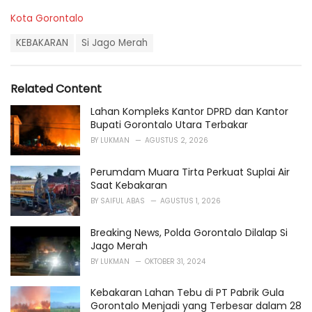
C
Kota Gorontalo
a
T
t
KEBAKARAN
Si Jago Merah
a
e
g
g
s
o
Related Content
:
r
i
Lahan Kompleks Kantor DPRD dan Kantor
e
Bupati Gorontalo Utara Terbakar
s
BY
LUKMAN
AGUSTUS 2, 2026
:
Perumdam Muara Tirta Perkuat Suplai Air
Saat Kebakaran
BY
SAIFUL ABAS
AGUSTUS 1, 2026
Breaking News, Polda Gorontalo Dilalap Si
Jago Merah
BY
LUKMAN
OKTOBER 31, 2024
Kebakaran Lahan Tebu di PT Pabrik Gula
Gorontalo Menjadi yang Terbesar dalam 28