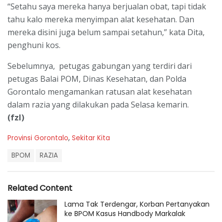
“Setahu saya mereka hanya berjualan obat, tapi tidak
tahu kalo mereka menyimpan alat kesehatan. Dan
mereka disini juga belum sampai setahun,” kata Dita,
penghuni kos.
Sebelumnya, petugas gabungan yang terdiri dari
petugas Balai POM, Dinas Kesehatan, dan Polda
Gorontalo mengamankan ratusan alat kesehatan
dalam razia yang dilakukan pada Selasa kemarin.
(fzl)
C
Provinsi Gorontalo
,
Sekitar Kita
a
T
t
BPOM
RAZIA
a
e
g
g
s
o
Related Content
:
r
i
Lama Tak Terdengar, Korban Pertanyakan
e
ke BPOM Kasus Handbody Markalak
s