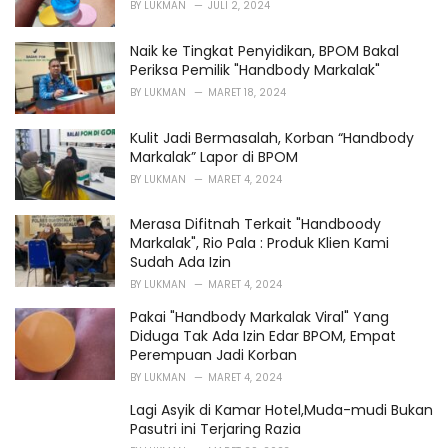
BY
LUKMAN
JULI 2, 2024
:
Naik ke Tingkat Penyidikan, BPOM Bakal
Periksa Pemilik "Handbody Markalak"
BY
LUKMAN
MARET 18, 2024
Kulit Jadi Bermasalah, Korban “Handbody
Markalak” Lapor di BPOM
BY
LUKMAN
MARET 4, 2024
Merasa Difitnah Terkait "Handboody
Markalak", Rio Pala : Produk Klien Kami
Sudah Ada Izin
BY
LUKMAN
MARET 4, 2024
Pakai "Handbody Markalak Viral" Yang
Diduga Tak Ada Izin Edar BPOM, Empat
Perempuan Jadi Korban
BY
LUKMAN
MARET 4, 2024
Lagi Asyik di Kamar Hotel,Muda-mudi Bukan
Pasutri ini Terjaring Razia