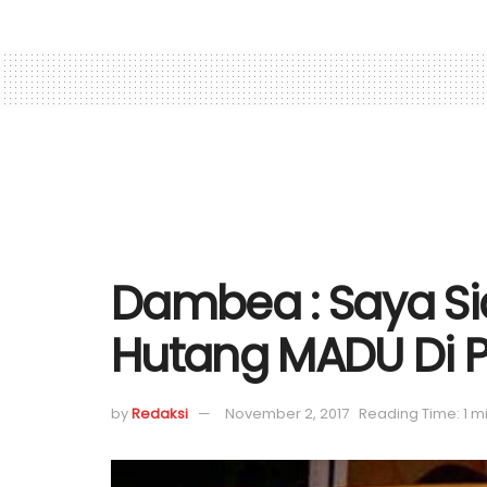
Dambea : Saya Sia
Hutang MADU Di P
by
Redaksi
November 2, 2017
Reading Time: 1 m