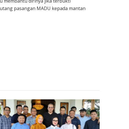
 membantu dirinya jika terbukti
i hutang pasangan MADU kepada mantan