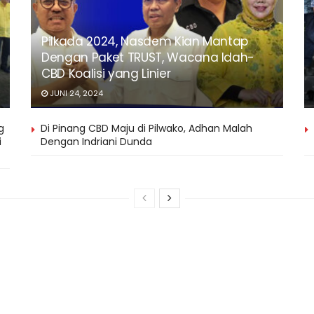
Pilkada 2024, Nasdem Kian Mantap
Dengan Paket TRUST, Wacana Idah-
CBD Koalisi yang Linier
JUNI 24, 2024
g
Di Pinang CBD Maju di Pilwako, Adhan Malah
i
Dengan Indriani Dunda