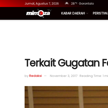
Jumat, Agustus 7, 2026
28
Gorontalo
°C
KABAR DAERAH
PERISTIW
Terkait Gugatan F
by
Redaksi
November 3, 2017
Reading Time: 1 m