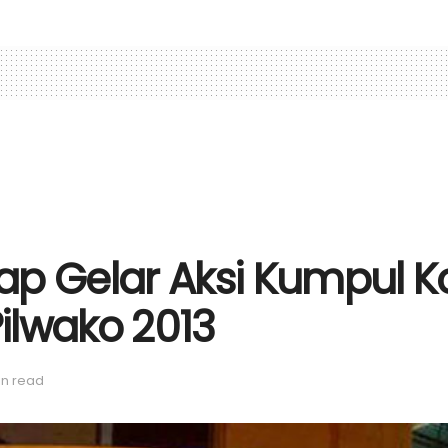
p Gelar Aksi Kumpul Ko
ilwako 2013
in read