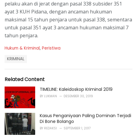
pelaku akan di jerat dengan pasal 338 subsider 351
ayat 3 KUH Pidana, dengan ancaman hukuman
maksimal 15 tahun penjara untuk pasal 338, sementara
untuk pasal 351 ayat 3 ancaman hukuman maksimal 7
tahun penjara.
C
Hukum & Kriminal
,
Peristiwa
a
T
t
KRIMINAL
a
e
g
g
s
o
Related Content
:
r
i
TIMELINE: Kaleidoskop Kriminal 2019
e
BY
LUKMAN
DESEMBER 30, 2019
s
:
Kasus Penganiyaan Paling Dominan Terjadi
Di Bone Bolango
BY
REDAKSI
SEPTEMBER 1, 2017