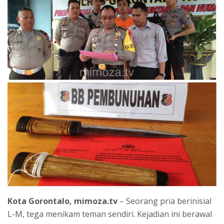
Kota Gorontalo, mimoza.tv
– Seorang pria berinisial
L-M, tega menikam teman sendiri. Kejadian ini berawal