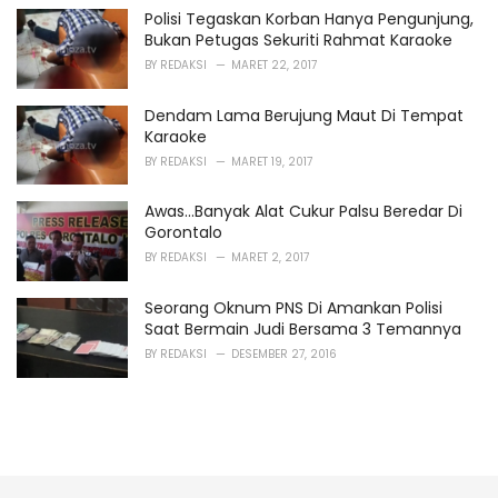
Polisi Tegaskan Korban Hanya Pengunjung,
Bukan Petugas Sekuriti Rahmat Karaoke
BY
REDAKSI
MARET 22, 2017
Dendam Lama Berujung Maut Di Tempat
Karaoke
BY
REDAKSI
MARET 19, 2017
Awas...Banyak Alat Cukur Palsu Beredar Di
Gorontalo
BY
REDAKSI
MARET 2, 2017
Seorang Oknum PNS Di Amankan Polisi
Saat Bermain Judi Bersama 3 Temannya
BY
REDAKSI
DESEMBER 27, 2016