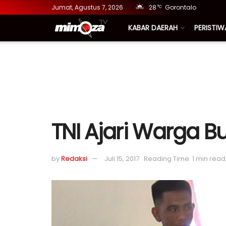
Jumat, Agustus 7, 2026
28
Gorontalo
°C
KABAR DAERAH
PERISTIW
TNI Ajari Warga 
by
Redaksi
Juli 15, 2017
Reading Time: 1 min read