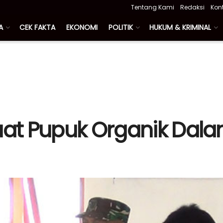
Tentang Kami
Redaksi
Kon
A
CEK FAKTA
EKONOMI
POLITIK
HUKUM & KRIMINAL
Buat Pupuk Organik Da