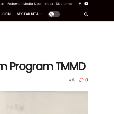
tak
Pedoman Media Siber
Index
Disclaimer
OPINI
SEKITAR KITA
lam Program TMMD
0
A
A