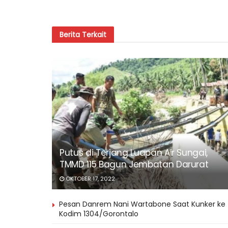
Berita
Terkait
Putus di Terjang Luapan Air Sungai,
TMMD 115 Bagun Jembatan Darurat
OKTOBER 17, 2022
Pesan Danrem Nani Wartabone Saat Kunker ke
Kodim 1304/Gorontalo