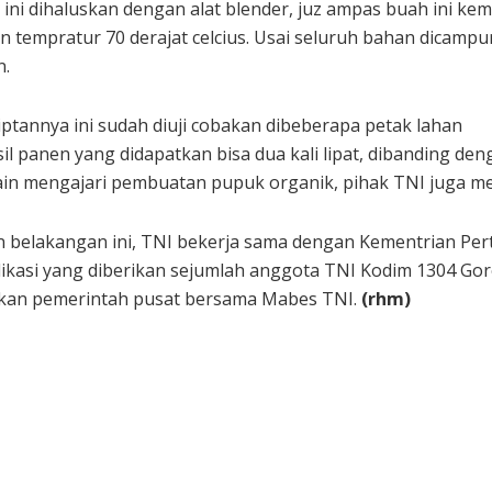
 ini dihaluskan dengan alat blender, juz ampas buah ini ke
 tempratur 70 derajat celcius. Usai seluruh bahan dicampu
n.
iptannya ini sudah diuji cobakan dibeberapa petak lahan
sil panen yang didapatkan bisa dua kali lipat, dibanding de
in mengajari pembuatan pupuk organik, pihak TNI juga me
n belakangan ini, TNI bekerja sama dengan Kementrian Per
kasi yang diberikan sejumlah anggota TNI Kodim 1304 Go
kan pemerintah pusat bersama Mabes TNI.
(rhm)