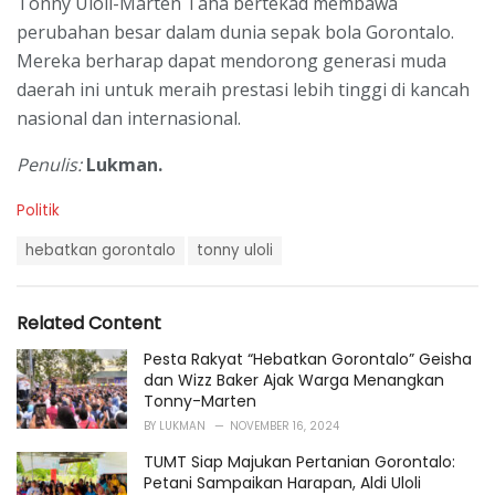
Tonny Uloli-Marten Taha bertekad membawa
perubahan besar dalam dunia sepak bola Gorontalo.
Mereka berharap dapat mendorong generasi muda
daerah ini untuk meraih prestasi lebih tinggi di kancah
nasional dan internasional.
Penulis:
Lukman.
C
Politik
a
T
t
hebatkan gorontalo
tonny uloli
a
e
g
g
s
o
Related Content
:
r
i
Pesta Rakyat “Hebatkan Gorontalo” Geisha
e
dan Wizz Baker Ajak Warga Menangkan
s
Tonny-Marten
:
BY
LUKMAN
NOVEMBER 16, 2024
TUMT Siap Majukan Pertanian Gorontalo:
Petani Sampaikan Harapan, Aldi Uloli