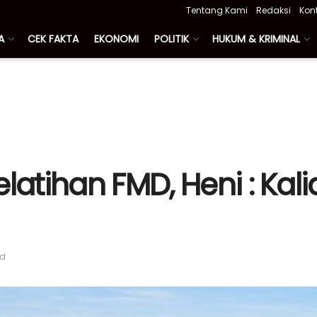
Tentang Kami
Redaksi
Kon
A
CEK FAKTA
EKONOMI
POLITIK
HUKUM & KRIMINAL
latihan FMD, Heni : Kal
ad