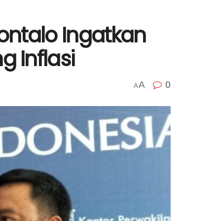
ontalo Ingatkan
 Inflasi
0
A
A