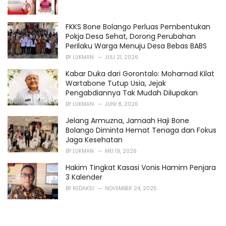
FKKS Bone Bolango Perluas Pembentukan
Pokja Desa Sehat, Dorong Perubahan
Perilaku Warga Menuju Desa Bebas BABS
BY
LUKMAN
JULI 21, 2026
Kabar Duka dari Gorontalo: Mohamad Kilat
Wartabone Tutup Usia, Jejak
Pengabdiannya Tak Mudah Dilupakan
BY
LUKMAN
JUNI 8, 2026
Jelang Armuzna, Jamaah Haji Bone
Bolango Diminta Hemat Tenaga dan Fokus
Jaga Kesehatan
BY
LUKMAN
MEI 19, 2026
Hakim Tingkat Kasasi Vonis Hamim Penjara
3 Kalender
BY
REDAKSI
NOVEMBER 24, 2025