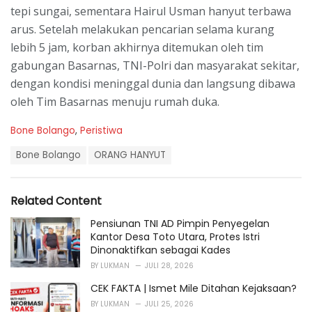
tepi sungai, sementara Hairul Usman hanyut terbawa
arus. Setelah melakukan pencarian selama kurang
lebih 5 jam, korban akhirnya ditemukan oleh tim
gabungan Basarnas, TNI-Polri dan masyarakat sekitar,
dengan kondisi meninggal dunia dan langsung dibawa
oleh Tim Basarnas menuju rumah duka.
C
Bone Bolango
,
Peristiwa
a
T
t
Bone Bolango
ORANG HANYUT
a
e
g
g
s
o
Related Content
:
r
i
Pensiunan TNI AD Pimpin Penyegelan
e
Kantor Desa Toto Utara, Protes Istri
s
Dinonaktifkan sebagai Kades
:
BY
LUKMAN
JULI 28, 2026
CEK FAKTA | Ismet Mile Ditahan Kejaksaan?
BY
LUKMAN
JULI 25, 2026