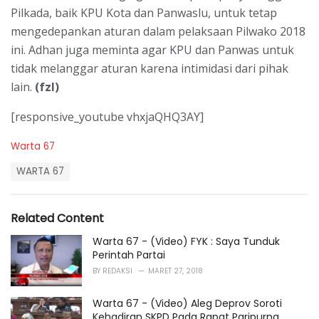
Pilkada, baik KPU Kota dan Panwaslu, untuk tetap
mengedepankan aturan dalam pelaksaan Pilwako 2018
ini. Adhan juga meminta agar KPU dan Panwas untuk
tidak melanggar aturan karena intimidasi dari pihak
lain.
(fzl)
[responsive_youtube vhxjaQHQ3AY]
C
Warta 67
a
T
t
WARTA 67
a
e
g
g
s
o
Related Content
:
r
i
Warta 67 - (Video) FYK : Saya Tunduk
e
Perintah Partai
s
BY
REDAKSI
MARET 27, 2018
:
Warta 67 - (Video) Aleg Deprov Soroti
Kehadiran SKPD Pada Rapat Paripurna