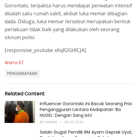
Gorontalo, terpaksa harus mendapat perwatan intensif
disalah satu rumah sakit, akibat luka memar dibagian
dada. Diduga, luka memar tersebut merupakan bentuk
perlakuan tidak baik yang dilakukan oleh seorang
oknum polisi.
[responsive_youtube xKqR2GtRCJA]
C
Warta 67
a
T
t
PENGANIAYAAN
a
e
g
g
s
o
Related Content
:
r
i
Influencer Gorontalo ini Bacok Seorang Pria
e
Pengangguran Lantara Kedapatan ‘Ba
s
HUGEL’ Dengan Sang Istri
:
BY
LUKMAN
JULI 31, 2024
Selain Gugat Pemilik RM Ayam Geprek Uyat,