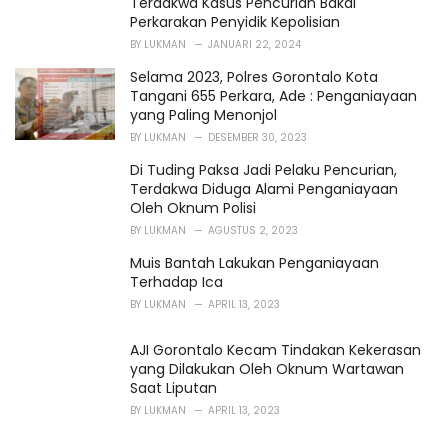
Terdakwa Kasus Pencurian Bakal
Perkarakan Penyidik Kepolisian
BY
LUKMAN
JANUARI 22, 2024
Selama 2023, Polres Gorontalo Kota
Tangani 655 Perkara, Ade : Penganiayaan
yang Paling Menonjol
BY
LUKMAN
DESEMBER 30, 2023
Di Tuding Paksa Jadi Pelaku Pencurian,
Terdakwa Diduga Alami Penganiayaan
Oleh Oknum Polisi
BY
LUKMAN
AGUSTUS 2, 2023
Muis Bantah Lakukan Penganiayaan
Terhadap Ica
BY
LUKMAN
APRIL 13, 2023
AJI Gorontalo Kecam Tindakan Kekerasan
yang Dilakukan Oleh Oknum Wartawan
Saat Liputan
BY
LUKMAN
APRIL 13, 2023