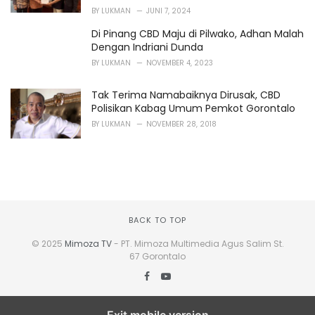
BY
LUKMAN
JUNI 7, 2024
Di Pinang CBD Maju di Pilwako, Adhan Malah
Dengan Indriani Dunda
BY
LUKMAN
NOVEMBER 4, 2023
Tak Terima Namabaiknya Dirusak, CBD
Polisikan Kabag Umum Pemkot Gorontalo
BY
LUKMAN
NOVEMBER 28, 2018
BACK TO TOP
© 2025
Mimoza TV
- PT. Mimoza Multimedia Agus Salim St.
67 Gorontalo