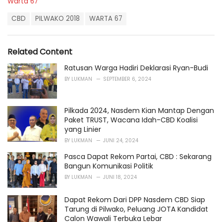
C
Warta 67
a
T
t
CBD
PILWAKO 2018
WARTA 67
a
e
g
g
s
o
Related Content
:
r
i
Ratusan Warga Hadiri Deklarasi Ryan-Budi
e
BY
LUKMAN
SEPTEMBER 6, 2024
s
:
Pilkada 2024, Nasdem Kian Mantap Dengan
Paket TRUST, Wacana Idah-CBD Koalisi
yang Linier
BY
LUKMAN
JUNI 24, 2024
Pasca Dapat Rekom Partai, CBD : Sekarang
Bangun Komunikasi Politik
BY
LUKMAN
JUNI 18, 2024
Dapat Rekom Dari DPP Nasdem CBD Siap
Tarung di Pilwako, Peluang JOTA Kandidat
Calon Wawali Terbuka Lebar