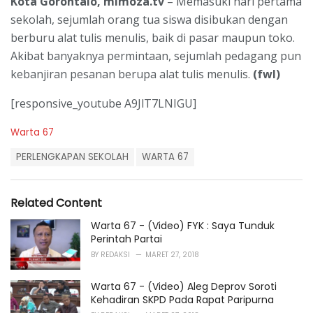
Kota Gorontalo, mimoza.tv
– Memasuki hari pertama
sekolah, sejumlah orang tua siswa disibukan dengan
berburu alat tulis menulis, baik di pasar maupun toko.
Akibat banyaknya permintaan, sejumlah pedagang pun
kebanjiran pesanan berupa alat tulis menulis.
(fwl)
[responsive_youtube A9JlT7LNIGU]
C
Warta 67
a
T
t
PERLENGKAPAN SEKOLAH
WARTA 67
a
e
g
g
s
o
Related Content
:
r
i
Warta 67 - (Video) FYK : Saya Tunduk
e
Perintah Partai
s
BY
REDAKSI
MARET 27, 2018
:
Warta 67 - (Video) Aleg Deprov Soroti
Kehadiran SKPD Pada Rapat Paripurna