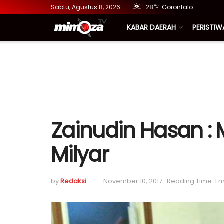
Sabtu, Agustus 8, 2026
28
Gorontalo
°C
KABAR DAERAH
PERISTIW
Zainudin Hasan :
Milyar
by
Redaksi
November 10, 2017
Reading Time: 1 