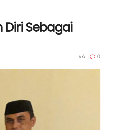
n Diri Sebagai
0
A
A