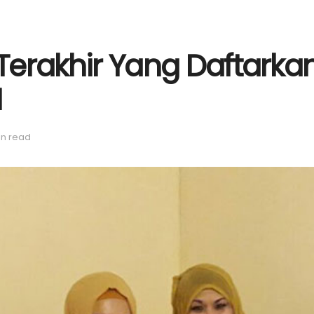
 Terakhir Yang Daftarka
I
in read