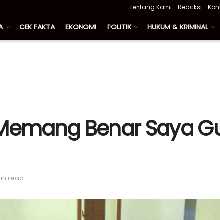
Tentang Kami
Redaksi
Kon
A
CEK FAKTA
EKONOMI
POLITIK
HUKUM & KRIMINAL
 Memang Benar Saya Gu
min read