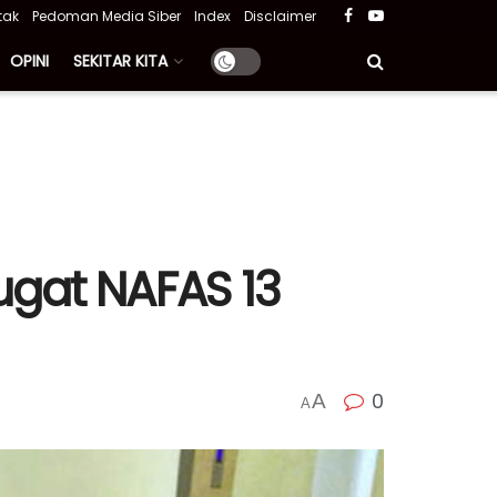
tak
Pedoman Media Siber
Index
Disclaimer
OPINI
SEKITAR KITA
gat NAFAS 13
0
A
A