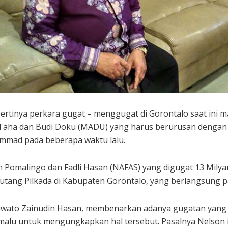
ertinya perkara gugat – menggugat di Gorontalo saat ini m
Taha dan Budi Doku (MADU) yang harus berurusan dengan p
ammad pada beberapa waktu lalu.
 Pomalingo dan Fadli Hasan (NAFAS) yang digugat 13 Milya
piutang Pilkada di Kabupaten Gorontalo, yang berlangsung p
uwato Zainudin Hasan, membenarkan adanya gugatan yang te
malu untuk mengungkapkan hal tersebut. Pasalnya Nelson i