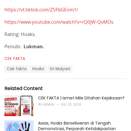
https://vt.tiktok.com/ZSFbGEom1/
https://www.youtube.com/watch?v=rQ0jW-QvMOs
Rating: Hoaks.
Penulis :
Lukman.
C
CEK FAKTA
a
T
t
Cek fakta
Hoaks
Sri Mulyani
a
e
g
g
s
o
Related Content
:
r
i
CEK FAKTA | Ismet Mile Ditahan Kejaksaan?
e
BY
LUKMAN
JULI 25, 2026
s
:
Awas, Hoaks Berseliweran di Tengah
Demonstrasi, Perparah Ketidakpastian