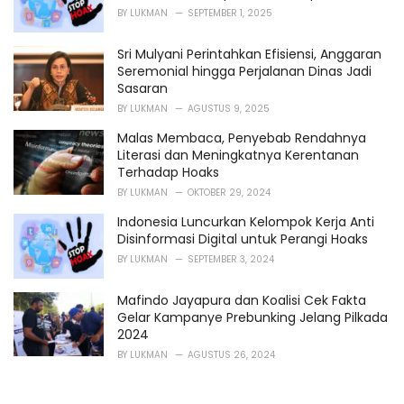
BY
LUKMAN
SEPTEMBER 1, 2025
Sri Mulyani Perintahkan Efisiensi, Anggaran
Seremonial hingga Perjalanan Dinas Jadi
Sasaran
BY
LUKMAN
AGUSTUS 9, 2025
Malas Membaca, Penyebab Rendahnya
Literasi dan Meningkatnya Kerentanan
Terhadap Hoaks
BY
LUKMAN
OKTOBER 29, 2024
Indonesia Luncurkan Kelompok Kerja Anti
Disinformasi Digital untuk Perangi Hoaks
BY
LUKMAN
SEPTEMBER 3, 2024
Mafindo Jayapura dan Koalisi Cek Fakta
Gelar Kampanye Prebunking Jelang Pilkada
2024
BY
LUKMAN
AGUSTUS 26, 2024